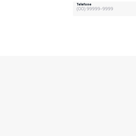
Telefone
Contato
DEP. COMERCIAL:
e
(11) 99702-2925
DEP. ADMINISTRATIVO: