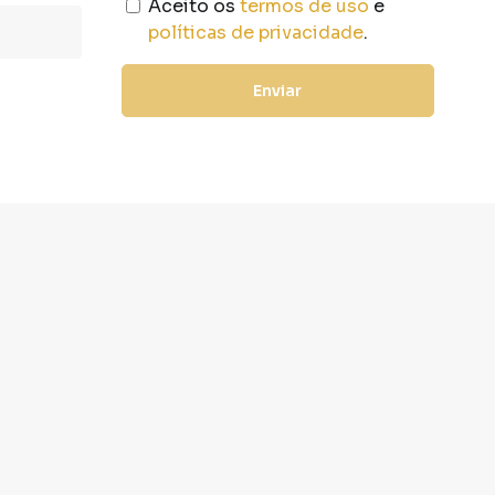
Aceito os
termos de uso
e
políticas de privacidade
.
Enviar
Cadastre seu imóvel
Acompanhe nossas redes